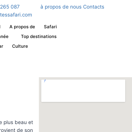
 265 087
à propos de nous
Contacts
stessafari.com
l
A propos de
Safari
nnée
Top destinations
ar
Culture
le plus beau et
rovient de son