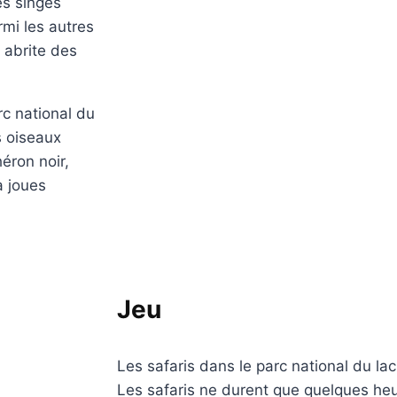
les singes
rmi les autres
 abrite des
c national du
s oiseaux
éron noir,
 à joues
Jeu
Les safaris dans le parc national du la
Les safaris ne durent que quelques he