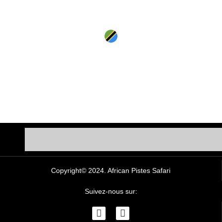
Contactez Nous
Tanzania
+255 764 265 087
info@africanpistessafari.com
P.o.Box 16940 Arusha
Copyright© 2024. African Pistes Safari
Suivez-nous sur: