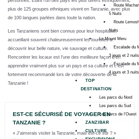
personnes. Étant l’un des pays les plus divers ethniquement,
Route Macham
plus de 125 groupes ethniques vivent en Tanzanie, avec plus
5 Nuits
de 100 langues parlées dans toute la nation.
Route Lemosho
Nuits
Les Tanzaniens sont bien connus pour leur hospitalité,
Le Mount Meru
accueillant souvent chaleureusement les touristes à
Escalade du 
découvrir leur belle nature, vie sauvage et culture.
3 jours et 2 nuits
Rencontrer les locaux est l’une des meilleure façon d’en
Escalade du 
apprendre vraiment plus sur un pays et sa culture et c’est
4 jours et 3 nuits
fortement recommandé lors de votre découverte de la
TOP
Tanzanie !
DESTINATION
Les parcs du Nord
Les parcs du Sud
EST-CE SÉCURISÉ DE VOYAGER EN
Les parcs de l’Ouest
TANZANIE ?
ZANZIBAR
CULTURE
« J’aimerais visiter la Tanzanie, mais est-ce sûr ? »