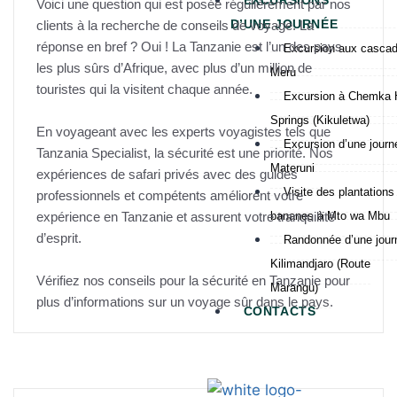
EXCURSIONS
Voici une question qui est posée régulièrement par nos
D’UNE JOURNÉE
clients à la recherche de conseils de voyage. La
réponse en bref ? Oui ! La Tanzanie est l’un des pays
Excursion aux casca
les plus sûrs d’Afrique, avec plus d’un million de
Meru
touristes qui la visitent chaque année.
Excursion à Chemka 
Springs (Kikuletwa)
En voyageant avec les experts voyagistes tels que
Excursion d’une journ
Tanzania Specialist, la sécurité est une priorité. Nos
Materuni
expériences de safari privés avec des guides
Visite des plantations
professionnels et compétents améliorent votre
expérience en Tanzanie et assurent votre tranquillité
bananes à Mto wa Mbu
d’esprit.
Randonnée d’une jour
Kilimandjaro (Route
Vérifiez nos conseils pour la sécurité en Tanzanie pour
Marangu)
plus d’informations sur un voyage sûr dans le pays.
CONTACTS