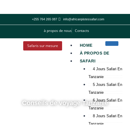
+255 764 265 087
info@africanpistessafari.com
à propos de nous
Contacts
HOME
Safaris sur mesure
À PROPOS DE
SAFARI
4 Jours Safari En
Tanzanie
5 Jours Safari En
Tanzanie
6 Jours Safari En
Conseils de voyage Tanzanie
Tanzanie
8 Jours Safari En
Tanzanie