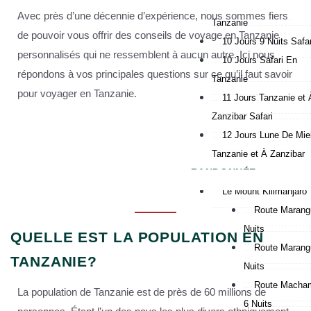
9 Jours Safari En
Avec près d’une décennie d’expérience, nous sommes fiers
Tanzanie
de pouvoir vous offrir des conseils de voyage en Tanzanie
10 Jours 9 Nuits Safar
personnalisés qui ne ressemblent à aucun autre. Ici nous
10 Jours Safari En
répondons à vos principales questions sur ce qu’il faut savoir
Tanzanie
pour voyager en Tanzanie.
11 Jours Tanzanie et 
Zanzibar Safari
12 Jours Lune De Mie
Tanzanie et À Zanzibar
RANDONNÉE
Le Mount Kilimanjaro
Route Marangu
Nuits
QUELLE EST LA POPULATION EN
Route Marangu
TANZANIE?
Nuits
Route Macham
La population de Tanzanie est de près de 60 millions de
6 Nuits