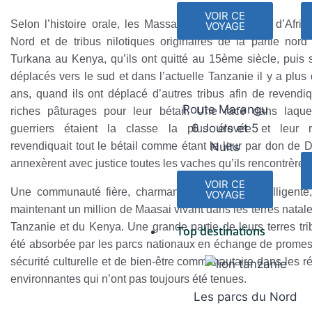
VOIR CE
Selon l’histoire orale, les Massaïs sont une fusion d’Afric
VOYAGE
Nord et de tribus nilotiques originaires de la partie nord
Turkana au Kenya, qu’ils ont quitté au 15ème siècle, puis 
déplacés vers le sud et dans l’actuelle Tanzanie il y a plus
ans, quand ils ont déplacé d’autres tribus afin de revendi
Route Marangu
riches pâturages pour leur bétail. Une race dans laque
6 Jours et 5
guerriers étaient la classe la plus élevée et leur re
Nuits
revendiquait tout le bétail comme étant le leur par don de Di
annexèrent avec justice toutes les vaches qu’ils rencontrèrent
VOIR CE
Une communauté fière, charmante, amicale et intelligente,
VOYAGE
maintenant un million de Maasai vivant dans les terres natale
Tanzanie et du Kenya. Une grande partie de leurs terres tri
Top destinations
été absorbée par les parcs nationaux en échange de prome
sécurité culturelle et de bien-être communautaire dans les r
environnantes qui n’ont pas toujours été tenues.
Les parcs du Nord