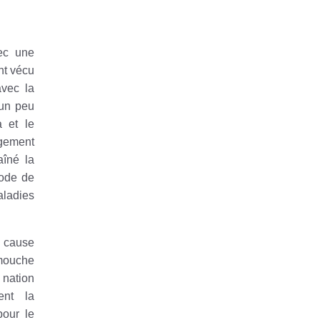
ec une
nt vécu
avec la
 un peu
 et le
ngement
aîné la
mode de
aladies
à cause
 mouche
 nation
ent la
pour le