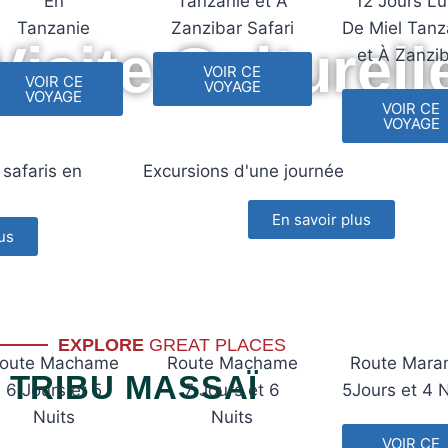
En
Tanzanie et À
12 Jours L
Tanzanie
Zanzibar Safari
De Miel Tanz
Visite Culturell
et À Zanzi
VOIR CE
VOIR CE
VOYAGE
VOYAGE
VOIR CE
VOYAGE
 safaris en
Excursions d'une journée
En savoir plus
us
EXPLORE
GREAT PLACES
oute Machame
Route Machame
Route Mara
TRIBU MASSAÏ
6 Jours et 5
7 Jours et 6
5Jours et 4 N
Nuits
Nuits
VOIR CE