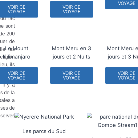
VOYAGE
VOIR CE
VOIR CE
ains du
VOYAGE
VOYAGE
 du lac
se sont
 de 200
quer de
Le Mount
Mont Meru en 3
Mont Meru e
lle les
Kilimanjaro
jours et 2 Nuits
jours et 3 N
ligion
eu, ils
.
VOIR CE
VOIR CE
VOIR CE
VOYAGE
VOYAGE
VOYAGE
 il y a
s de la
bales a
sses de
éserves
Les parcs du Sud