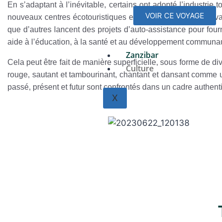
En s’adaptant à l’inévitable, certains ont adopté l’industrie
VOIR CE VOYAGE
nouveaux centres écotouristiques et coopérant à la conservati
que d’autres lancent des projets d’auto-assistance pour four
aide à l’éducation, à la santé et au développement communaut
Zanzibar
Cela peut être fait de manière superficielle, sous forme de d
Culture
rouge, sautant et tambourinant, chantant et dansant comme un
passé, présent et futur sont confrontés dans un cadre authen
X