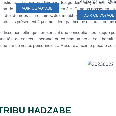
Les parcs de l'Oue
 touristique tanzanienne, devenant les guides, les gardiens, le 
VOIR CE VOYAGE
on de la faune qui attire leur clientèle. Certains possèdent la 
VOIR CE VOYAGE
nir des denrées alimentaires, des meubles, des bibelots et des
aire. Ils présentent également leur patrimoine culturel comme 
ivertissement ethnique, présentant une conception touristique p
e fête de concert itinérante, ou comme un projet collaboratif 
tique par de vraies personnes. La Mecque africaine procure cett
TRIBU HADZABE