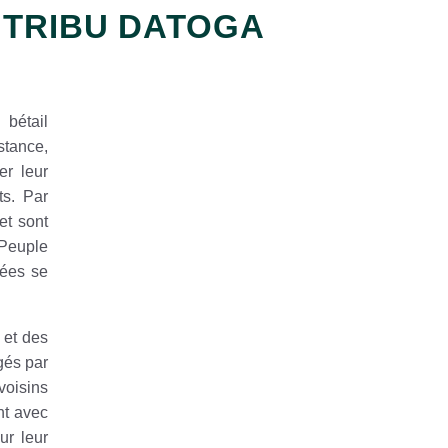
TRIBU DATOGA
bétail
stance,
er leur
ts. Par
et sont
 Peuple
cées se
n et des
gés par
voisins
nt avec
ur leur