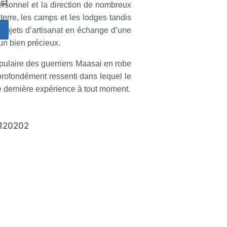
st
personnel et la direction de nombreux
terre, les camps et les lodges tandis
 objets d’artisanat en échange d’une
un bien précieux.
opulaire des guerriers Maasai en robe
profondément ressenti dans lequel le
e dernière expérience à tout moment.