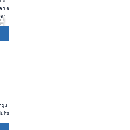
une
anie
e
bar
ngu
uits