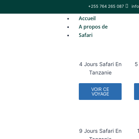
+255 764 265 087
inf
Accueil
A propos de
Safari
4 Jours Safari En
5
Tanzanie
VOIR CE
VOYAGE
9 Jours Safari En