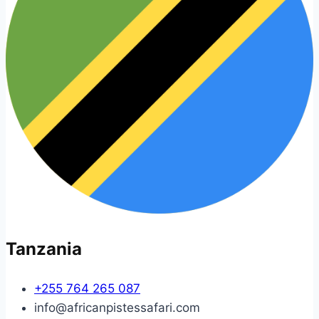
Tanzania
+255 764 265 087
info@africanpistessafari.com