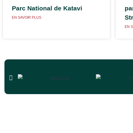
Parc National de Katavi
pa
St
EN SAVOIR PLUS
EN 
Top destinations
Parc national du Serengeti
Réserve de Nyerer