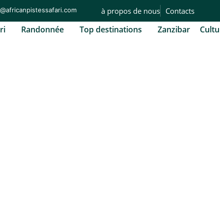
o@africanpistessafari.com
à propos de nous
Contacts
ri
Randonnée
Top destinations
Zanzibar
Cultu