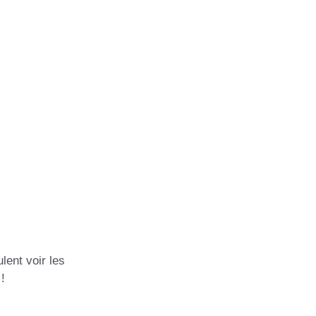
est
lent voir les
!