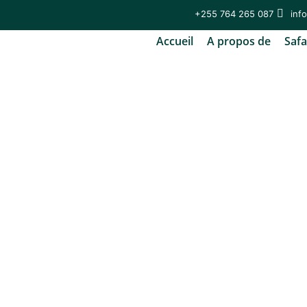
+255 764 265 087
inf
Accueil
A propos de
Safa