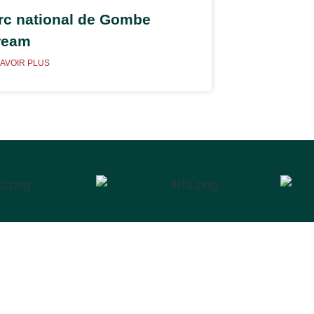
rc national de Gombe
ream
SAVOIR PLUS
Liens rapides
e
Conseils de voyage Tanzanie