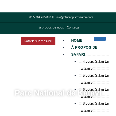
+255 764 265 087
info@africanpistessafari.com
à propos de nous
Contacts
HOME
Safaris sur mesure
À PROPOS DE
SAFARI
4 Jours Safari En
Tanzanie
5 Jours Safari En
Tanzanie
6 Jours Safari En
Parc National de Katavi
Tanzanie
8 Jours Safari En
Tanzanie