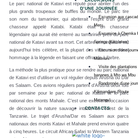
EXCURSIONS
Le parc national de Katavi est réputé pour abriter l’un des
D’UNE JOURNÉE
plus grands troupeaux de buffles du monde. Le parc tire
Excursion aux casca
son nom du tamarinier, qui abriterait l’esprit d’un grand
Meru
chasseur appelé Katabi. Katabi était un chasseur
Excursion à Chemka 
légendaire qui aurait été enterré au tamarinier près du parc
national de Katavi avant sa mort. Cet arbre remarquable est
Springs (Kikuletwa)
aujourd’hui très célèbre, et la plupart des visiteurs rendent
Excursion d’une journ
hommage à la légende en faisant une offrande à l’arbre.
Materuni
Visite des plantations
La méthode la plus pratique pour se rendre au parc national
bananes à Mto wa Mbu
de Katavi est d’utiliser un vol régulier depuis Arusha ou Dar
Randonnée d’une jour
es Salaam. Ces avions réguliers partent d’Arusha deux fois
Kilimandjaro (Route
par semaine pour le parc national de Katavi et le parc
Marangu)
national des monts Mahale. C’est une excellente occasion
de découvrir la nature sauvage intacte de l’ouest de la
CONTACTS
Tanzanie. Le trajet d’Arusha/Dar es Salaam aux parcs
nationaux des monts Katavi et Mahale prend environ quatre
à cinq heures. Le circuit African Safari to Western Tanzania