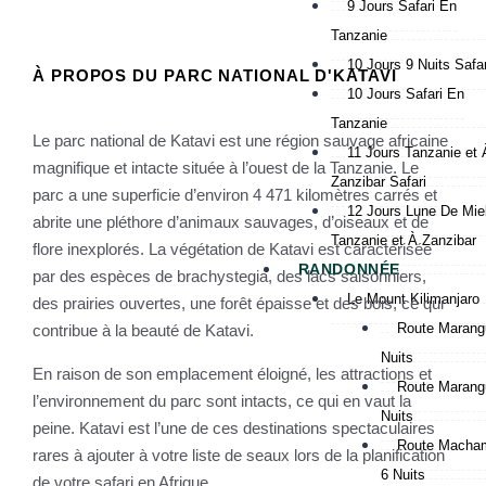
9 Jours Safari En
Tanzanie
10 Jours 9 Nuits Safar
À PROPOS DU PARC NATIONAL D'KATAVI
10 Jours Safari En
Tanzanie
Le parc national de Katavi est une région sauvage africaine
11 Jours Tanzanie et 
magnifique et intacte située à l’ouest de la Tanzanie. Le
Zanzibar Safari
parc a une superficie d’environ 4 471 kilomètres carrés et
12 Jours Lune De Mie
abrite une pléthore d’animaux sauvages, d’oiseaux et de
Tanzanie et À Zanzibar
flore inexplorés. La végétation de Katavi est caractérisée
RANDONNÉE
par des espèces de brachystegia, des lacs saisonniers,
Le Mount Kilimanjaro
des prairies ouvertes, une forêt épaisse et des bois, ce qui
Route Marangu
contribue à la beauté de Katavi.
Nuits
En raison de son emplacement éloigné, les attractions et
Route Marangu
l’environnement du parc sont intacts, ce qui en vaut la
Nuits
peine. Katavi est l’une de ces destinations spectaculaires
Route Macham
rares à ajouter à votre liste de seaux lors de la planification
6 Nuits
de votre safari en Afrique.