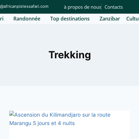
o@africanpistessafari.com
à propos de nous
Contacts
ri
Randonnée
Top destinations
Zanzibar
Cultu
Trekking