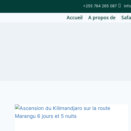
+255 764 265 087
inf
Accueil
A propos de
Safa